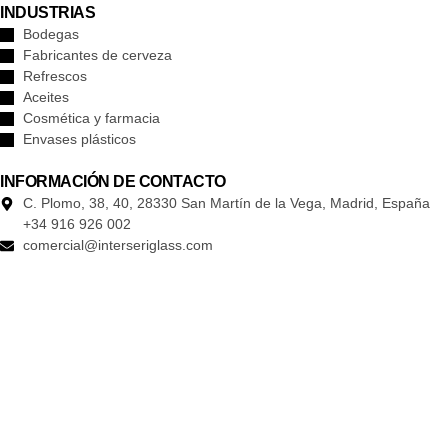
INDUSTRIAS
Bodegas
Fabricantes de cerveza
Refrescos
Aceites
Cosmética y farmacia
Envases plásticos
INFORMACIÓN DE CONTACTO
C. Plomo, 38, 40, 28330 San Martín de la Vega, Madrid, España
+34 916 926 002
comercial@interseriglass.com
En Interseriglass impulsamos la sostenibilidad a través de múltiples
iniciativas. Una de ellas es la instalación de energía fotovoltaica,
implementada con el apoyo de los Fondos Next Generation y el Plan
de Recuperación, Transformación y Resiliencia de la Unión Europea.
Esta actuación nos ha permitido reducir más de 170 toneladas de
carbón y 202 toneladas de CO₂, un impacto equivalente a la
plantación de 277 árboles.